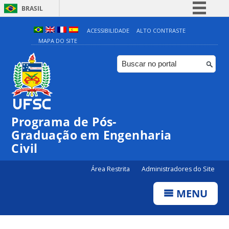
BRASIL
Simplifique!
ACESSIBILIDADE
ALTO CONTRASTE
MAPA DO SITE
Comunica BR
Participe
Acesso à informação
Legislação
Canais
Programa de Pós-
Graduação em Engenharia
Civil
Área Restrita
Administradores do Site
MENU