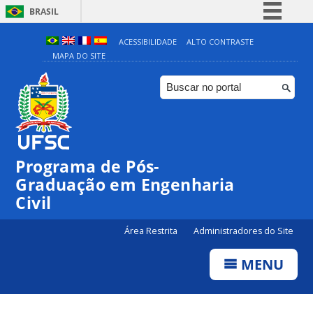
BRASIL
Simplifique!
ACESSIBILIDADE
ALTO CONTRASTE
MAPA DO SITE
Comunica BR
Participe
Acesso à informação
Legislação
Canais
Programa de Pós-
Graduação em Engenharia
Civil
Área Restrita
Administradores do Site
MENU