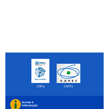
CNPq
CAPES