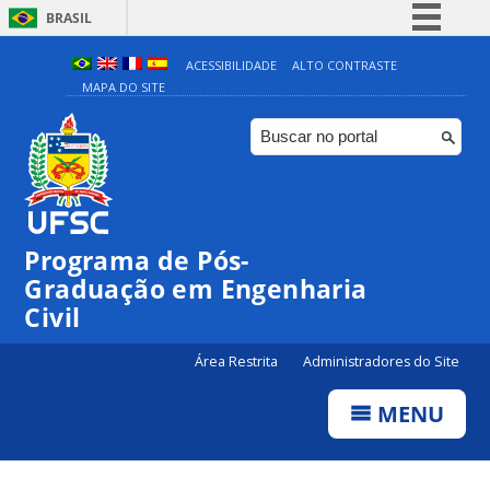
BRASIL
Simplifique!
ACESSIBILIDADE
ALTO CONTRASTE
MAPA DO SITE
Comunica BR
Participe
Acesso à informação
Legislação
Canais
Programa de Pós-
Graduação em Engenharia
Civil
Área Restrita
Administradores do Site
MENU