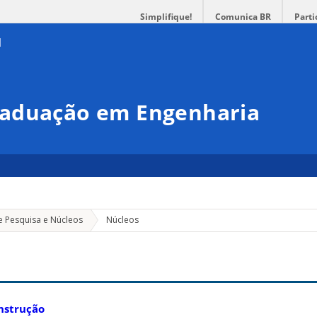
Simplifique!
Comunica BR
Parti
raduação em Engenharia
e Pesquisa e Núcleos
Núcleos
nstrução