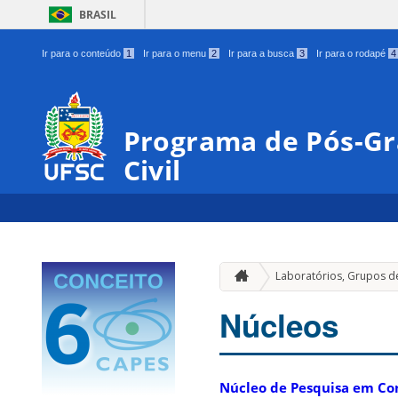
BRASIL
Ir para o conteúdo
1
Ir para o menu
2
Ir para a busca
3
Ir para o rodapé
4
Programa de Pós-G
Civil
Laboratórios, Grupos d
Núcleos
Núcleo de Pesquisa em Co