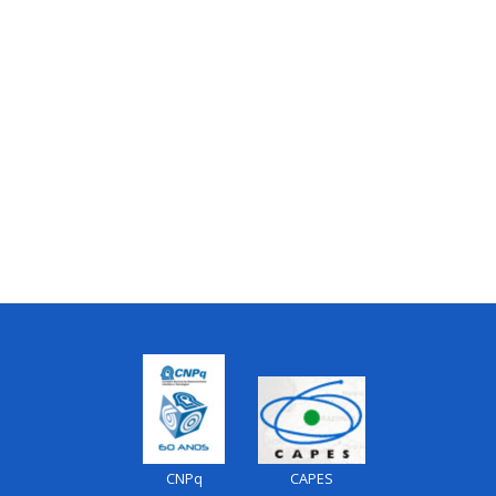
CNPq
CAPES