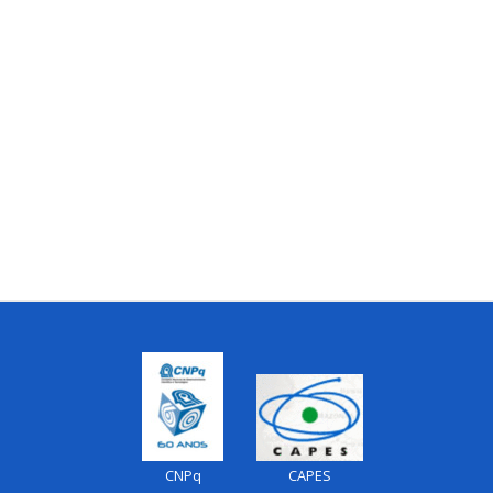
CNPq
CAPES