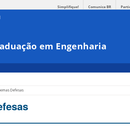
Simplifique!
Comunica BR
Parti
raduação em Engenharia
ximas Defesas
efesas