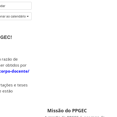
ndar
onar ao calendário
PGEC!
m razão de
ser obtidos por
/corpo-docente/
ertações e teses
e estão
Missão do PPGEC