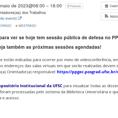
 maio de 2023@08:00 – 18:00
Cale
Repeats
ntadores(as) dos Trabalhos
Adici
 do evento
ORADO
MESTRADO
para ver se hoje tem sessão pública de defesa no P
eja também as próximas sessões agendadas!
 estão indicadas para ocorrer por meio de videoconferência, e
os endereços das salas virtuais em que serão realizadas devem 
o(a) Orientador(a) responsável:
https://ppgec.posgrad.ufsc.br
epositório Institucional da UFSC
para visualizar todas as diss
foram processadas pelo sistema da Biblioteca Universitária e qu
ta e acesso.