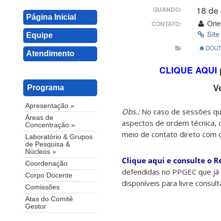
18 de
QUANDO:
Página Inicial
Orie
CONTATO:
Site
Equipe
DOUT
Atendimento
CLIQUE AQUI
V
Programa
Apresentação »
Obs.:
No caso de sessões que
Áreas de
aspectos de ordem técnica, 
Concentração »
meio de contato direto com 
Laboratório & Grupos
de Pesquisa &
Núcleos »
Clique aqui e consulte o R
Coordenação
defendidas no PPGEC que já 
Corpo Docente
disponíveis para livre consul
Comissões
Atas do Comitê
Gestor