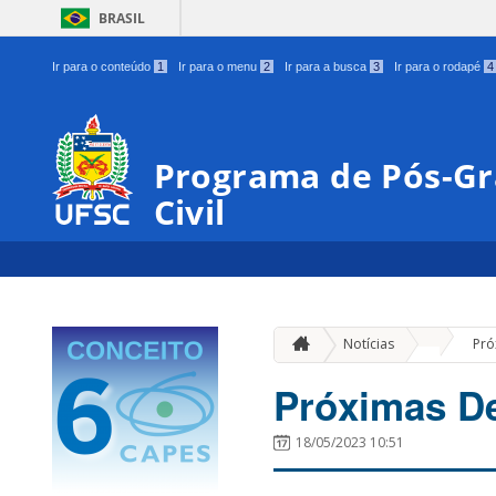
BRASIL
Ir para o conteúdo
1
Ir para o menu
2
Ir para a busca
3
Ir para o rodapé
4
Programa de Pós-G
Civil
»
Notícias
Pró
Próximas D
18/05/2023 10:51