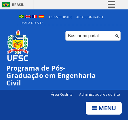
BRASIL
Simplifique!
ACESSIBILIDADE
ALTO CONTRASTE
MAPA DO SITE
Comunica BR
Participe
Acesso à informação
Legislação
Canais
Programa de Pós-
Graduação em Engenharia
Civil
Área Restrita
Administradores do Site
MENU