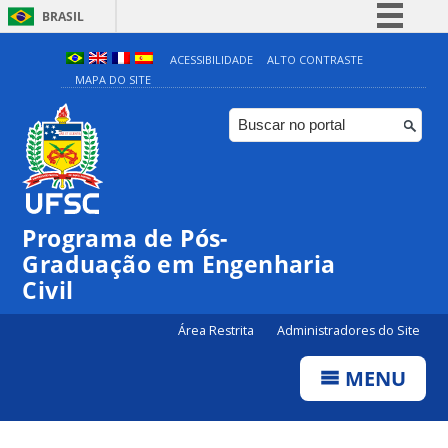
BRASIL
Simplifique!
ACESSIBILIDADE
ALTO CONTRASTE
MAPA DO SITE
Comunica BR
Participe
Acesso à informação
Legislação
Canais
Programa de Pós-
Graduação em Engenharia
Civil
Área Restrita
Administradores do Site
MENU