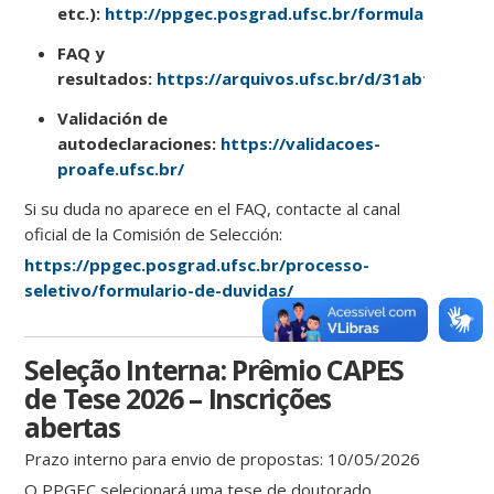
etc.):
http://ppgec.posgrad.ufsc.br/formularios/
FAQ y
resultados:
https://arquivos.ufsc.br/d/31abf69247
Validación de
autodeclaraciones:
https://validacoes-
proafe.ufsc.br/
Si su duda no aparece en el FAQ, contacte al canal
oficial de la Comisión de Selección:
https://ppgec.posgrad.ufsc.br/processo-
seletivo/formulario-de-duvidas/
Seleção Interna: Prêmio CAPES
de Tese 2026 – Inscrições
abertas
Prazo interno para envio de propostas: 10/05/2026
O PPGEC selecionará uma tese de doutorado