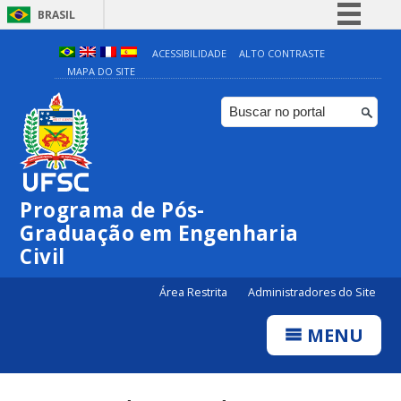
BRASIL
Simplifique!
ACESSIBILIDADE
ALTO CONTRASTE
MAPA DO SITE
Comunica BR
Participe
Acesso à informação
Legislação
Canais
Programa de Pós-
Graduação em Engenharia
Civil
Área Restrita
Administradores do Site
MENU