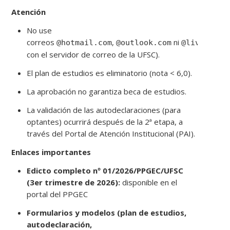
Atención
No use
correos
,
ni
(
@hotmail.com
@outlook.com
@live.com
con el servidor de correo de la UFSC).
El plan de estudios es eliminatorio (nota < 6,0).
La aprobación no garantiza beca de estudios.
La validación de las autodeclaraciones (para
optantes) ocurrirá después de la 2ª etapa, a
través del Portal de Atención Institucional (PAI).
Enlaces importantes
Edicto completo nº 01/2026/PPGEC/UFSC
(3er trimestre de 2026):
disponible en el
portal del PPGEC
Formularios y modelos (plan de estudios,
autodeclaración,