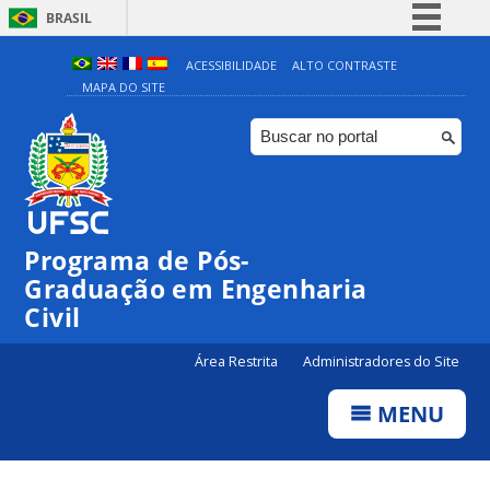
BRASIL
Simplifique!
ACESSIBILIDADE
ALTO CONTRASTE
MAPA DO SITE
Comunica BR
Participe
Acesso à informação
Legislação
Canais
Programa de Pós-
Graduação em Engenharia
Civil
Área Restrita
Administradores do Site
MENU