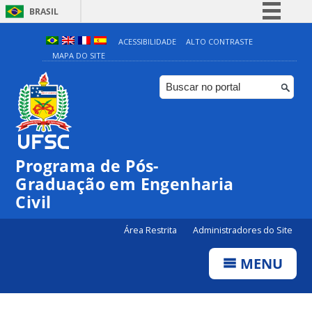
BRASIL
Simplifique!
ACESSIBILIDADE
ALTO CONTRASTE
MAPA DO SITE
Comunica BR
Participe
Acesso à informação
Legislação
Canais
Programa de Pós-
Graduação em Engenharia
Civil
Área Restrita
Administradores do Site
MENU