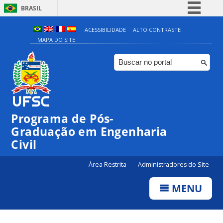
BRASIL
Simplifique!
ACESSIBILIDADE
ALTO CONTRASTE
MAPA DO SITE
Comunica BR
Participe
Acesso à informação
Legislação
Canais
Programa de Pós-
Graduação em Engenharia
Civil
Área Restrita
Administradores do Site
MENU