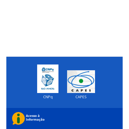
CNPq
CAPES