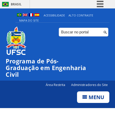
BRASIL
Simplifique!
ACESSIBILIDADE
ALTO CONTRASTE
MAPA DO SITE
Comunica BR
Participe
Acesso à informação
Legislação
Canais
Programa de Pós-
Graduação em Engenharia
Civil
Área Restrita
Administradores do Site
MENU