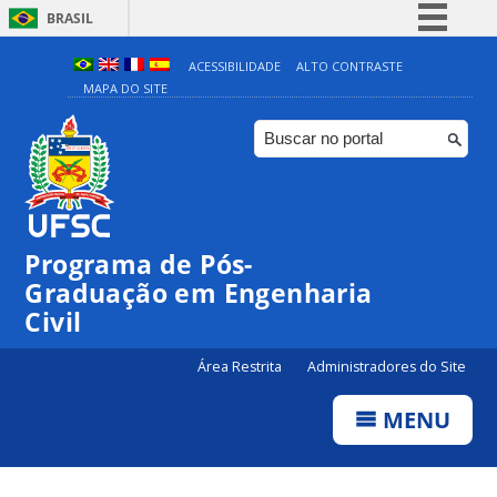
BRASIL
Simplifique!
ACESSIBILIDADE
ALTO CONTRASTE
MAPA DO SITE
Comunica BR
Participe
Acesso à informação
Legislação
Canais
Programa de Pós-
Graduação em Engenharia
Civil
Área Restrita
Administradores do Site
MENU