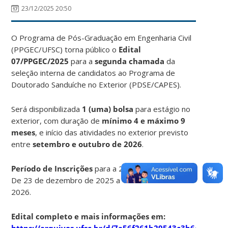
23/12/2025 20:50
O Programa de Pós-Graduação em Engenharia Civil
(PPGEC/UFSC) torna público o
Edital
07/PPGEC/2025
para a
segunda chamada
da
seleção interna de candidatos ao Programa de
Doutorado Sanduíche no Exterior (PDSE/CAPES).
Será disponibilizada
1 (uma) bolsa
para estágio no
exterior, com duração de
mínimo 4 e máximo 9
meses
, e início das atividades no exterior previsto
entre
setembro e outubro de 2026
.
Período de Inscrições
para a 2ª Chamada:
De 23 de dezembro de 2025 a 1º de fevereiro de
2026.
Edital completo e mais informações em:
https://arquivos.ufsc.br/d/7a56f261b29543c3b6c1/