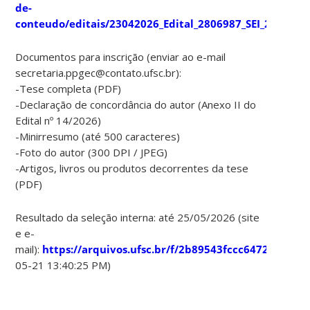
de-
conteudo/editais/23042026_Edital_2806987_SEI_2806876_
Documentos para inscrição (enviar ao e-mail
secretaria.ppgec@contato.ufsc.br):
-Tese completa (PDF)
-Declaração de concordância do autor (Anexo II do
Edital nº 14/2026)
-Minirresumo (até 500 caracteres)
-Foto do autor (300 DPI / JPEG)
-Artigos, livros ou produtos decorrentes da tese
(PDF)
Resultado da seleção interna: até 25/05/2026 (site
e e-
mail):
https://arquivos.ufsc.br/f/2b89543fccc6472ab06e/
(
05-21 13:40:25 PM)