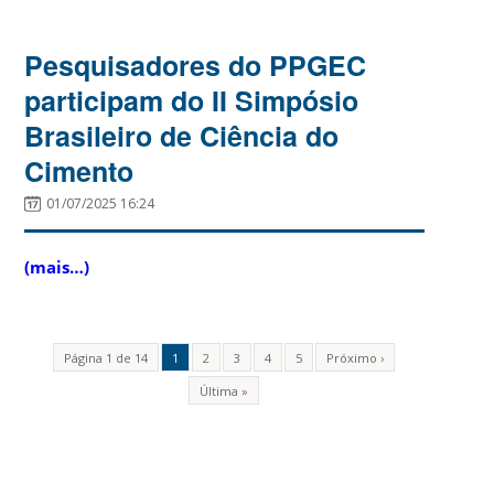
Pesquisadores do PPGEC
participam do II Simpósio
Brasileiro de Ciência do
Cimento
01/07/2025 16:24
(mais…)
Página 1 de 14
1
2
3
4
5
Próximo ›
Última »