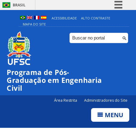
BRASIL
Simplifique!
ACESSIBILIDADE
ALTO CONTRASTE
MAPA DO SITE
Comunica BR
Participe
Acesso à informação
Legislação
Canais
Programa de Pós-
Graduação em Engenharia
Civil
Área Restrita
Administradores do Site
MENU