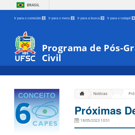
BRASIL
Ir para o conteúdo
1
Ir para o menu
2
Ir para a busca
3
Ir para o rodapé
4
Programa de Pós-G
Civil
»
Notícias
Pró
Próximas D
18/05/2023 10:51