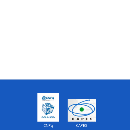
CNPq
CAPES