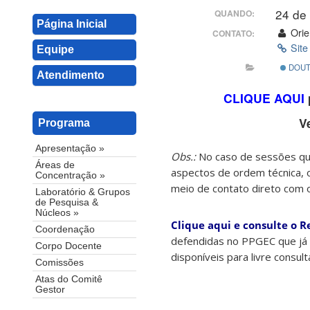
24 de
QUANDO:
Página Inicial
Orie
CONTATO:
Site
Equipe
DOUT
Atendimento
CLIQUE AQUI
V
Programa
Apresentação »
Obs.:
No caso de sessões que
Áreas de
aspectos de ordem técnica, 
Concentração »
meio de contato direto com 
Laboratório & Grupos
de Pesquisa &
Núcleos »
Clique aqui e consulte o R
Coordenação
defendidas no PPGEC que já 
Corpo Docente
disponíveis para livre consul
Comissões
Atas do Comitê
Gestor