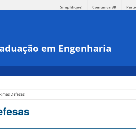
Simplifique!
Comunica BR
Parti
raduação em Engenharia
ximas Defesas
efesas