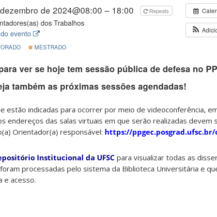
 dezembro de 2024@08:00 – 18:00
Cale
Repeats
ntadores(as) dos Trabalhos
Adici
 do evento
ORADO
MESTRADO
para ver se hoje tem sessão pública de defesa no P
eja também as próximas sessões agendadas!
 estão indicadas para ocorrer por meio de videoconferência, e
os endereços das salas virtuais em que serão realizadas devem 
o(a) Orientador(a) responsável:
https://ppgec.posgrad.ufsc.br
epositório Institucional da UFSC
para visualizar todas as diss
foram processadas pelo sistema da Biblioteca Universitária e qu
ta e acesso.