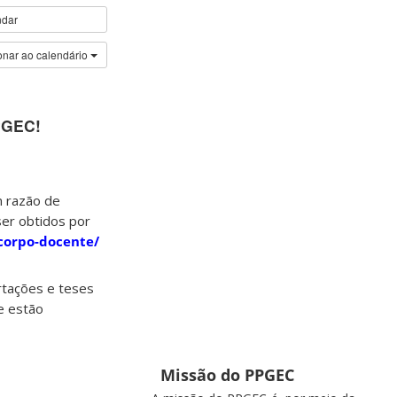
ndar
onar ao calendário
PGEC!
m razão de
ser obtidos por
/corpo-docente/
ertações e teses
e estão
Missão do PPGEC