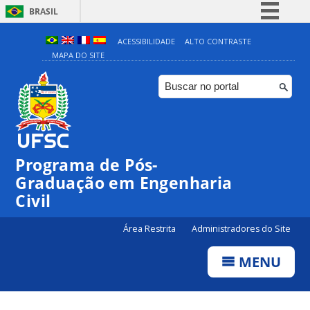
BRASIL
Simplifique!
ACESSIBILIDADE
ALTO CONTRASTE
MAPA DO SITE
Comunica BR
Participe
Acesso à informação
Legislação
Canais
Programa de Pós-
Graduação em Engenharia
Civil
Área Restrita
Administradores do Site
MENU