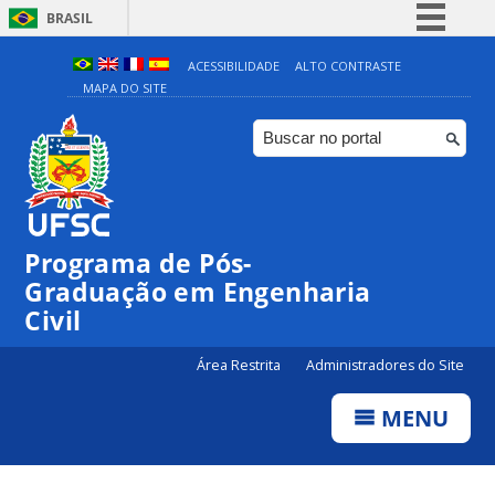
BRASIL
Simplifique!
ACESSIBILIDADE
ALTO CONTRASTE
MAPA DO SITE
Comunica BR
Participe
Acesso à informação
Legislação
Canais
Programa de Pós-
Graduação em Engenharia
Civil
Área Restrita
Administradores do Site
MENU