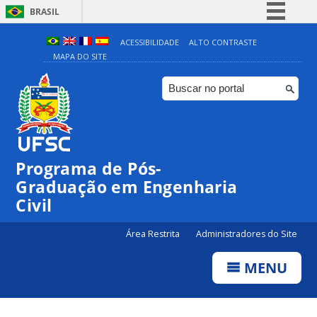
BRASIL
Simplifique!
ACESSIBILIDADE
ALTO CONTRASTE
MAPA DO SITE
Comunica BR
Participe
Acesso à informação
Legislação
Canais
Programa de Pós-
Graduação em Engenharia
Civil
Área Restrita
Administradores do Site
MENU