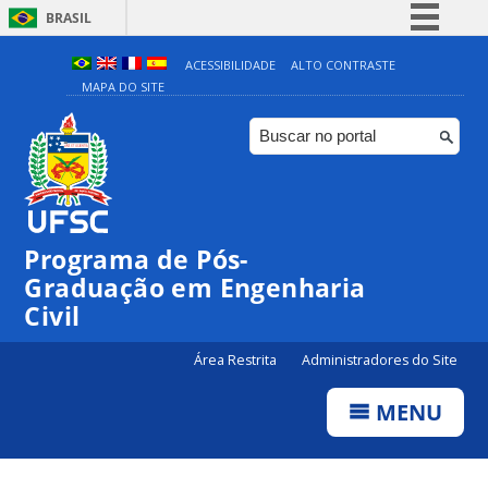
BRASIL
Simplifique!
ACESSIBILIDADE
ALTO CONTRASTE
MAPA DO SITE
Comunica BR
Participe
Acesso à informação
Legislação
Canais
Programa de Pós-
Graduação em Engenharia
Civil
Área Restrita
Administradores do Site
MENU