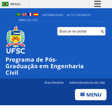
BRASIL
Simplifique!
ACESSIBILIDADE
ALTO CONTRASTE
MAPA DO SITE
Comunica BR
Participe
Acesso à informação
Legislação
Canais
Programa de Pós-
Graduação em Engenharia
Civil
Área Restrita
Administradores do Site
MENU