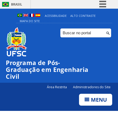
BRASIL
Simplifique!
ACESSIBILIDADE
ALTO CONTRASTE
MAPA DO SITE
Comunica BR
Participe
Acesso à informação
Legislação
Canais
Programa de Pós-
Graduação em Engenharia
Civil
Área Restrita
Administradores do Site
MENU