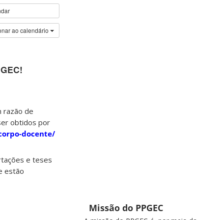
ndar
onar ao calendário
PGEC!
m razão de
ser obtidos por
/corpo-docente/
ertações e teses
e estão
Missão do PPGEC