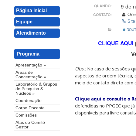
9 de 
QUANDO:
Página Inicial
Orie
CONTATO:
Site
Equipe
DOUT
Atendimento
CLIQUE AQUI
V
Programa
Apresentação »
Obs.:
No caso de sessões que
Áreas de
aspectos de ordem técnica, 
Concentração »
meio de contato direto com 
Laboratório & Grupos
de Pesquisa &
Núcleos »
Clique aqui e consulte o R
Coordenação
defendidas no PPGEC que já 
Corpo Docente
disponíveis para livre consul
Comissões
Atas do Comitê
Gestor