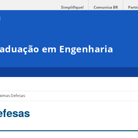
Simplifique!
Comunica BR
Parti
raduação em Engenharia
ximas Defesas
efesas