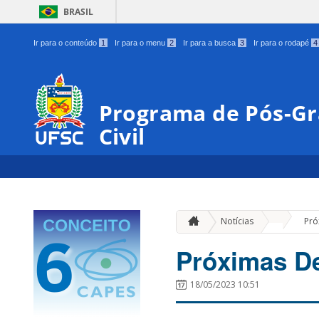
BRASIL
Ir para o conteúdo
1
Ir para o menu
2
Ir para a busca
3
Ir para o rodapé
4
Programa de Pós-G
Civil
»
Notícias
Pró
Próximas D
18/05/2023 10:51