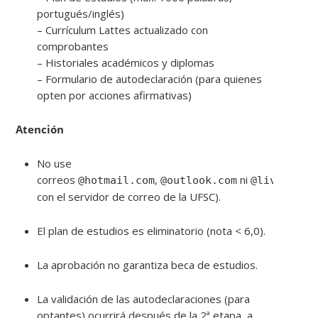
portugués/inglés)
– Currículum Lattes actualizado con
comprobantes
– Historiales académicos y diplomas
– Formulario de autodeclaración (para quienes
opten por acciones afirmativas)
Atención
No use
correos
,
ni
(
@hotmail.com
@outlook.com
@live.com
con el servidor de correo de la UFSC).
El plan de estudios es eliminatorio (nota < 6,0).
La aprobación no garantiza beca de estudios.
La validación de las autodeclaraciones (para
optantes) ocurrirá después de la 2ª etapa, a