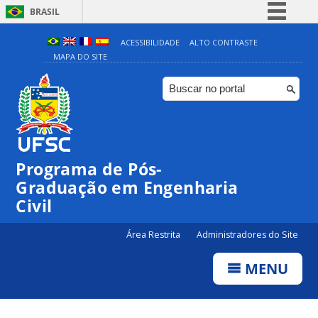
BRASIL
Simplifique!
ACESSIBILIDADE
ALTO CONTRASTE
MAPA DO SITE
Comunica BR
Participe
Acesso à informação
Legislação
Canais
Programa de Pós-
Graduação em Engenharia
Civil
Área Restrita
Administradores do Site
MENU