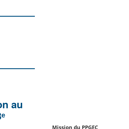
on au
3ᵉ
Mission du PPGEC