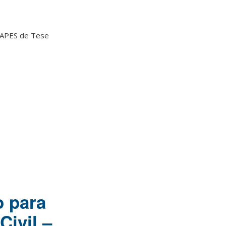
CAPES de Tese
o para
ivil –