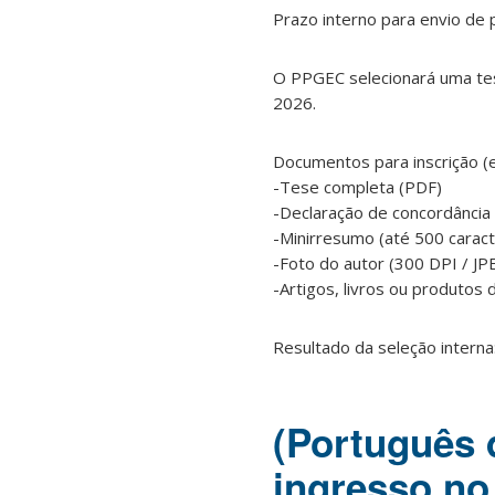
Prazo interno para envio de
O PPGEC selecionará uma te
2026.
Documentos para inscrição (e
-Tese completa (PDF)
-Declaração de concordância 
-Minirresumo (até 500 carac
-Foto do autor (300 DPI / JP
-Artigos, livros ou produtos
Resultado da seleção interna:
(Português 
ingresso no