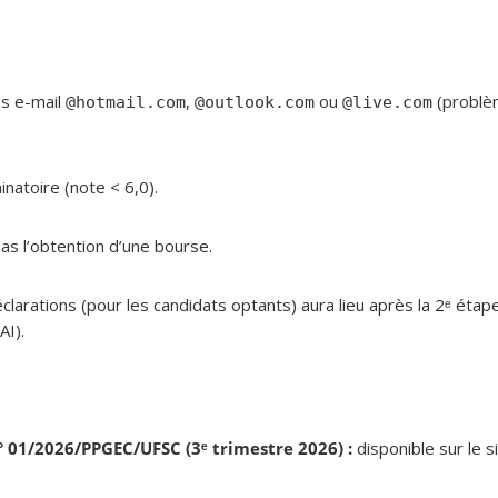
es e-mail
,
ou
(problè
@hotmail.com
@outlook.com
@live.com
inatoire (note < 6,0).
as l’obtention d’une bourse.
clarations (pour les candidats optants) aura lieu après la 2ᵉ étape,
AI).
n° 01/2026/PPGEC/UFSC (3ᵉ trimestre 2026) :
disponible sur le 