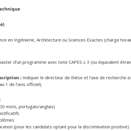
technique
é)
nce en Ingénierie, Architecture ou Sciences Exactes (charge hora
ster d’un programme avec note CAPES ≥ 3 (ou équivalent étran
scription :
Indiquer le directeur de thèse et l’axe de recherche e
1 de l’avis officiel).
:
00 mots, portugais/anglais)
stificatifs
iplômes
ration (pour les candidats optant pour la discrimination positive)