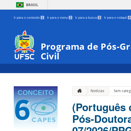
BRASIL
Ir para o conteúdo
1
Ir para o menu
2
Ir para a busca
3
Ir para o rodapé
4
Programa de Pós-G
Civil
Notícias
Sem categ
(Português 
Pós-Doutora
07/2026/PP