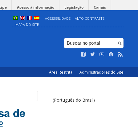
cipe
Acesso à informação
Legislação
Canais
ACESSIBILIDADE
ALTO CONTRASTE
MAPA DO SITE
Área Restrita
Administradores do Site
(Português do Brasil)
sa de
º