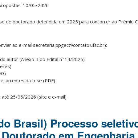
 propostas: 10/05/2026
se de doutorado defendida em 2025 para concorrer ao Prêmio 
nviar ao e-mail secretaria.ppgec@contato.ufsc.br):
do autor (Anexo II do Edital nº 14/2026)
teres)
EG)
 decorrentes da tese (PDF)
 até 25/05/2026 (site e e-mail).
do Brasil) Processo seletiv
 Doutorado em Engenharia C