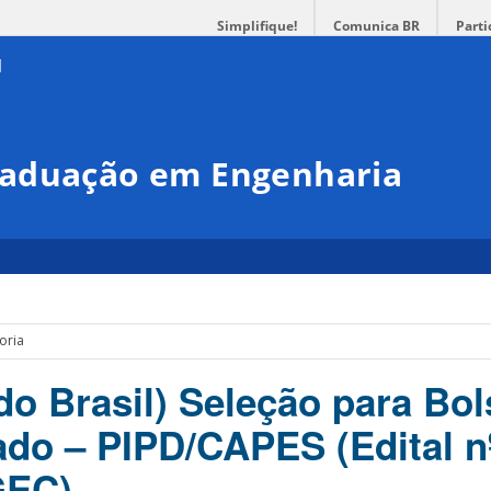
Simplifique!
Comunica BR
Parti
raduação em Engenharia
oria
do Brasil) Seleção para Bol
do – PIPD/CAPES (Edital n
GEC)