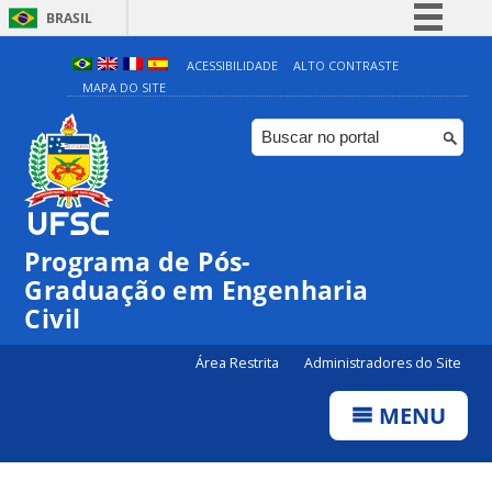
BRASIL
Simplifique!
ACESSIBILIDADE
ALTO CONTRASTE
MAPA DO SITE
Comunica BR
Participe
Acesso à informação
Legislação
Canais
Programa de Pós-
Graduação em Engenharia
Civil
Área Restrita
Administradores do Site
MENU