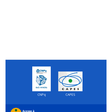
CNPq
CAPES