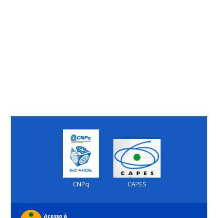
CNPq
CAPES