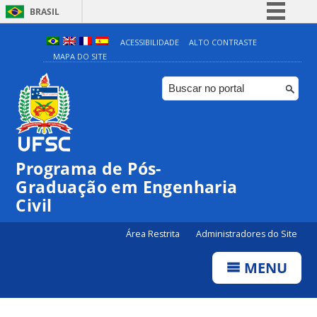
BRASIL
Simplifique!
ACESSIBILIDADE
ALTO CONTRASTE
MAPA DO SITE
Comunica BR
Participe
Acesso à informação
Legislação
Canais
Programa de Pós-
Graduação em Engenharia
Civil
Área Restrita
Administradores do Site
MENU