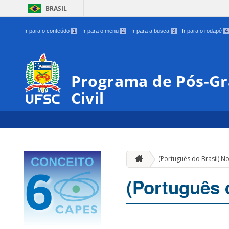
BRASIL
Ir para o conteúdo
1
Ir para o menu
2
Ir para a busca
3
Ir para o rodapé
4
Programa de Pós-G
Civil
(Português do Brasil) No
(Português d