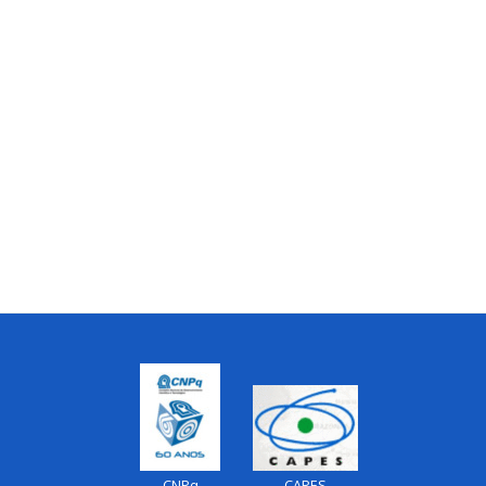
CNPq
CAPES