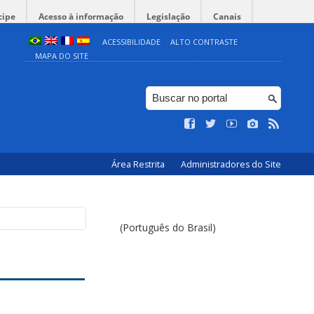
cipe
Acesso à informação
Legislação
Canais
ACESSIBILIDADE
ALTO CONTRASTE
MAPA DO SITE
Área Restrita
Administradores do Site
(Português do Brasil)