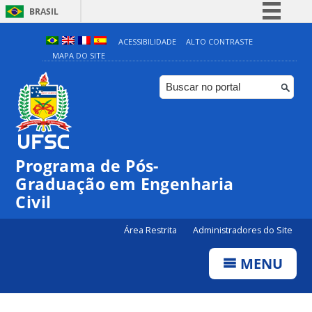
BRASIL
Simplifique!
ACESSIBILIDADE
ALTO CONTRASTE
MAPA DO SITE
Comunica BR
Participe
Acesso à informação
Legislação
Canais
Programa de Pós-
Graduação em Engenharia
Civil
Área Restrita
Administradores do Site
MENU