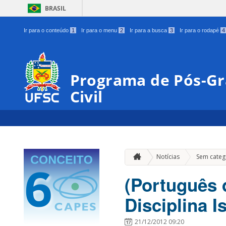
BRASIL
Ir para o conteúdo
1
Ir para o menu
2
Ir para a busca
3
Ir para o rodapé
4
Programa de Pós-G
Civil
Notícias
Sem categ
(Português 
Disciplina I
21/12/2012 09:20