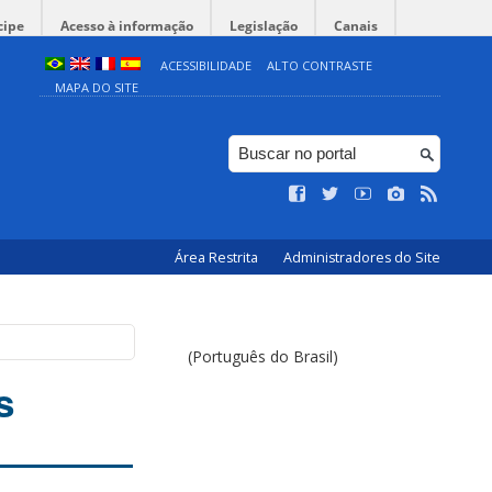
cipe
Acesso à informação
Legislação
Canais
ACESSIBILIDADE
ALTO CONTRASTE
MAPA DO SITE
Área Restrita
Administradores do Site
(Português do Brasil)
s