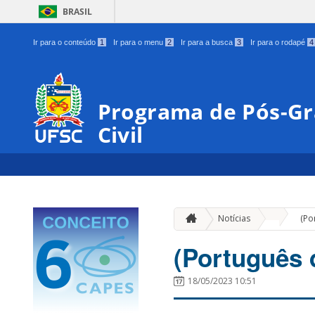
BRASIL
Ir para o conteúdo
1
Ir para o menu
2
Ir para a busca
3
Ir para o rodapé
4
Programa de Pós-G
Civil
»
Notícias
(Po
(Português 
18/05/2023 10:51