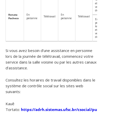
et 5ème
vendredis
du mois.
Renata
En
En
Télétravail
Télétravail
Pacheco
personne
personne
En
personne
les 2ème
et 4ème
vendredis
du mois.
Si vous avez besoin d’une assistance en personne
lors de la journée de télétravail, commencez votre
service dans la salle voisine ou par les autres canaux
d’assistance.
Consultez les horaires de travail disponibles dans le
système de contrôle social sur les sites web
suivants:
Kauê
Tortato:
https://adrh.sistemas.ufsc.br/csocial/publico/s