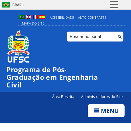
BRASIL
Simplifique!
ACESSIBILIDADE
ALTO CONTRASTE
MAPA DO SITE
Comunica BR
Participe
Acesso à informação
Legislação
Canais
Programa de Pós-
Graduação em Engenharia
Civil
Área Restrita
Administradores do Site
MENU