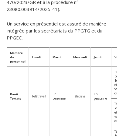
470/2023/GR et à la procédure n°
23080.003914/2025-41).
Un service en présentiel est assuré de manière
intégrée
par les secrétariats du PPGTG et du
PPGEC,
Membre
du
Lundi
Mardi
Mercredi
Jeudi
Vendredi
personnel
En
personne
1er, 3ème
et 5ème
vendredis
du mois.
Kauê
En
En
Télétravail
Télétravail
Tortato
personne
personne
Télétravail
les 2ème
et 4ème
vendredis
du mois.
Télétravail
1er, 3ème