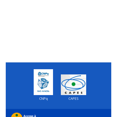
CNPq
CAPES