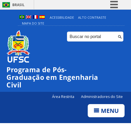
BRASIL
Simplifique!
ACESSIBILIDADE
ALTO CONTRASTE
MAPA DO SITE
Comunica BR
Participe
Acesso à informação
Legislação
Canais
Programa de Pós-
Graduação em Engenharia
Civil
Área Restrita
Administradores do Site
MENU