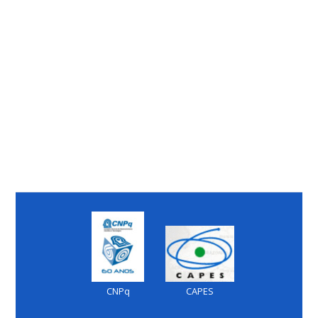
CNPq
CAPES