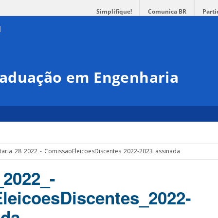
Simplifique!
Comunica BR
Parti
raduação em Engenharia
taria_28_2022_-_ComissaoEleicoesDiscentes_2022-2023_assinada
_2022_-
leicoesDiscentes_2022-
ada