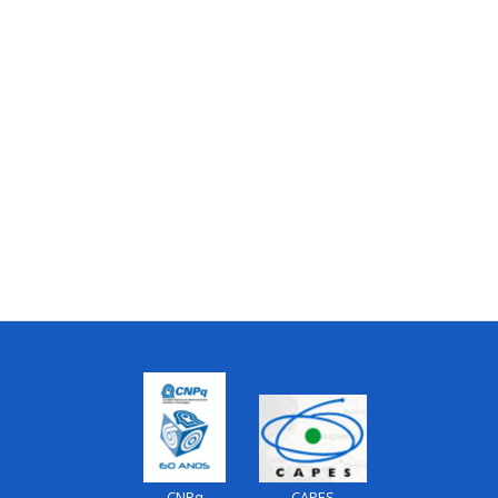
CNPq
CAPES