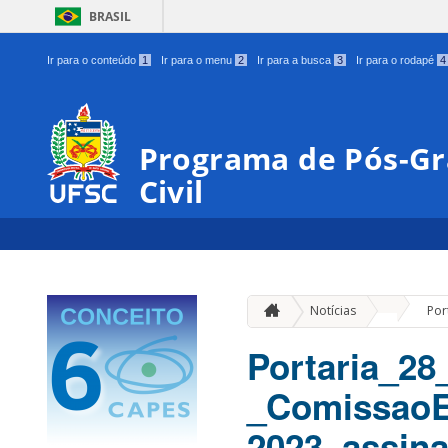
BRASIL
Ir para o conteúdo
1
Ir para o menu
2
Ir para a busca
3
Ir para o rodapé
4
Programa de Pós-G
Civil
»
Notícias
Por
Portaria_28
_ComissaoE
2023_assin