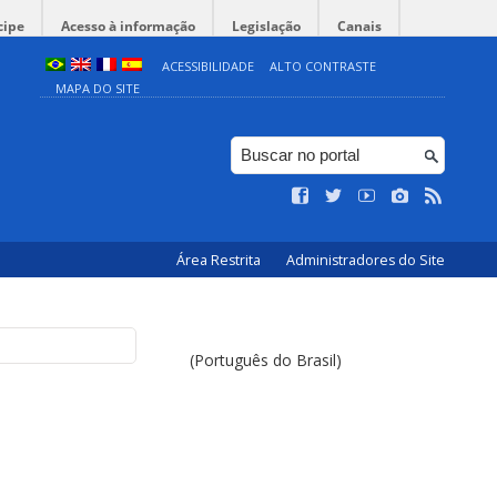
cipe
Acesso à informação
Legislação
Canais
ACESSIBILIDADE
ALTO CONTRASTE
MAPA DO SITE
Área Restrita
Administradores do Site
(Português do Brasil)