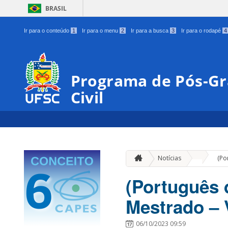
BRASIL
Ir para o conteúdo
1
Ir para o menu
2
Ir para a busca
3
Ir para o rodapé
4
Programa de Pós-G
Civil
»
Notícias
(Po
(Português 
Mestrado – 
06/10/2023 09:59