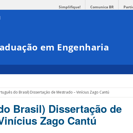
Simplifique!
Comunica BR
Parti
raduação em Engenharia
rtuguês do Brasil) Dissertação de Mestrado – Vinícius Zago Cantú
do Brasil) Dissertação de
Vinícius Zago Cantú