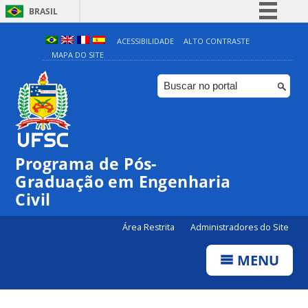
BRASIL
Simplifique!
ACESSIBILIDADE
ALTO CONTRASTE
MAPA DO SITE
Comunica BR
Participe
Acesso à informação
Legislação
Canais
Programa de Pós-
Graduação em Engenharia
Civil
Área Restrita
Administradores do Site
MENU