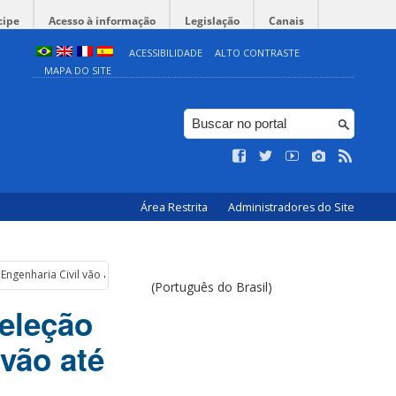
cipe
Acesso à informação
Legislação
Canais
ACESSIBILIDADE
ALTO CONTRASTE
MAPA DO SITE
Área Restrita
Administradores do Site
 Engenharia Civil vão até 14 de novembro
(Português do Brasil)
seleção
vão até