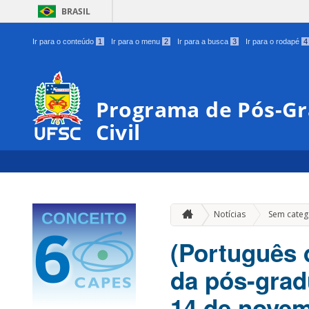
BRASIL
Ir para o conteúdo
1
Ir para o menu
2
Ir para a busca
3
Ir para o rodapé
4
Programa de Pós-G
Civil
Notícias
Sem categ
(Português 
da pós-grad
14 de nove