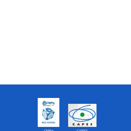
CNPq
CAPES