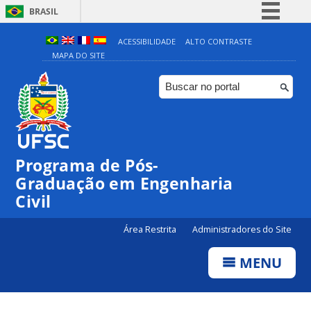
BRASIL
Simplifique!
ACESSIBILIDADE
ALTO CONTRASTE
MAPA DO SITE
Comunica BR
Participe
Acesso à informação
Legislação
Canais
Programa de Pós-
Graduação em Engenharia
Civil
Área Restrita
Administradores do Site
MENU