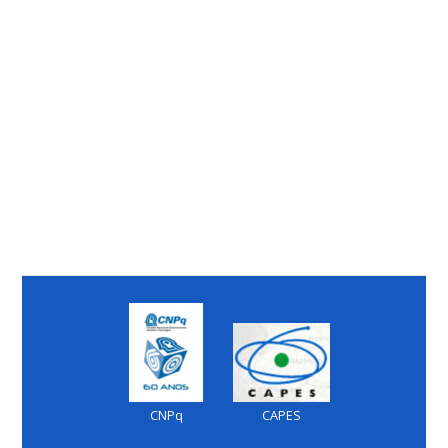
CNPq
CAPES