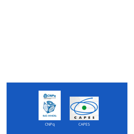
CNPq
CAPES