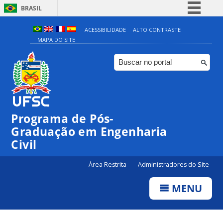
BRASIL
Simplifique!
ACESSIBILIDADE
ALTO CONTRASTE
MAPA DO SITE
Comunica BR
Participe
Acesso à informação
Legislação
Canais
Programa de Pós-
Graduação em Engenharia
Civil
Área Restrita
Administradores do Site
MENU